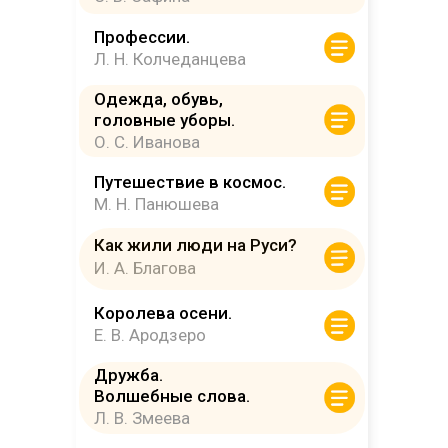
Профессии.
Л. Н. Колчеданцева
Одежда, обувь,
головные уборы.
О. С. Иванова
Путешествие в космос.
М. Н. Панюшева
Как жили люди на Руси?
И. А. Благова
Королева осени.
Е. В. Ародзеро
Дружба.
Волшебные слова.
Л. В. Змеева