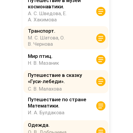
Путешествие в музей
космонавтики.
А. С. Шведова, Е.
А. Хакимова
Транспорт.
М. С. Шатова, О.
В. Чернова
Мир птиц.
Н. В. Мазаник
Путешествие в сказку
«Гуси-лебеди».
С. В. Малахова
Путешествие по стране
Математики.
И. А. Булдакова
Одежда.
О. В. Добрынина,