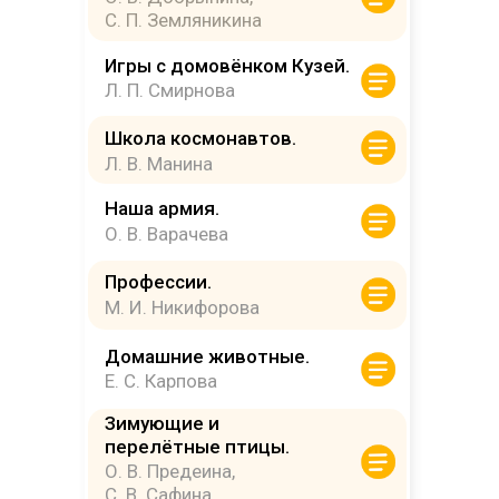
С. П. Земляникина
Игры с домовёнком Кузей.
Л. П. Смирнова
Школа космонавтов.
Л. В. Манина
Р
Наша армия.
О. В. Варачева
Профессии.
М. И. Никифорова
Домашние животные.
Е. С. Карпова
Зимующие и
перелётные птицы.
О. В. Предеина,
С. В. Сафина