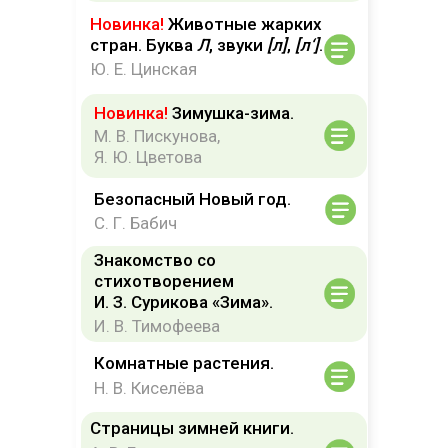
ОД
Новинка!
Животные жарких
стран. Буква
Л
, звуки
[л]
,
[л‘]
.
Ю. Е. Цинская
Новинка!
Зимушка-зима.
М. В. Пискунова,
Я. Ю. Цветова
Безопасный Новый год.
С. Г. Бабич
Знакомство со
стихотворением
И. З. Сурикова «Зима».
И. В. Тимофеева
Комнатные растения.
Н. В. Киселёва
Страницы зимней книги.